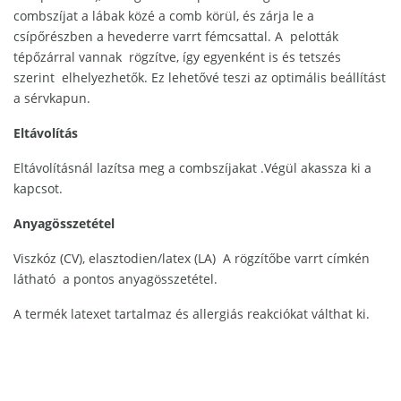
combszíjat a lábak közé a comb körül, és zárja le a
csípőrészben a hevederre varrt fémcsattal. A pelották
tépőzárral vannak rögzítve, így egyenként is és tetszés
szerint elhelyezhetők. Ez lehetővé teszi az optimális beállítást
a sérvkapun.
Eltávolítás
Eltávolításnál lazítsa meg a combszíjakat .Végül
akassza ki a
kapcsot
.
Anyagösszetétel
Viszkóz (CV), elasztodien/latex (LA) A rögzítőbe varrt címkén
látható a pontos anyagösszetétel.
A termék latexet tartalmaz és allergiás reakciókat válthat ki.