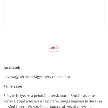
Leírás
Javallatok
Egy- vagy kétoldali lágyéksérv reponálása
Felhelyezés
Először helyezze a pelottát a sérvkapura. Ezután vezesse
körbe a szíjat a testen a csípőtaréj magasságában (a derék és
a csípő között), és rögzítse a kapoccsal. Végül vezesse a