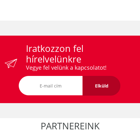
Iratkozzon fel
hírelvelünkre
Vegye fel velünk a kapcsolatot!
Elküld
PARTNEREINK